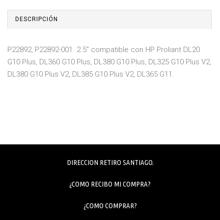
DESCRIPCIÓN
P22892, P22892-001. 2.5" compatible con HP Proliant DL20
G10 Plus, DL360 G10 Plus, DL380 G10 Plus, DL325 G10 Plus V2,
DL380 G10 Plus V2, DL385 G10 Plus V2, DL365 G11.
DIRECCION RETIRO SANTIAGO.
¿COMO RECIBO MI COMPRA?
¿COMO COMPRAR?