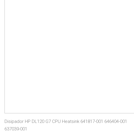
Disipador HP DL120 G7 CPU Heatsink 641817-001 646404-001
637039-001