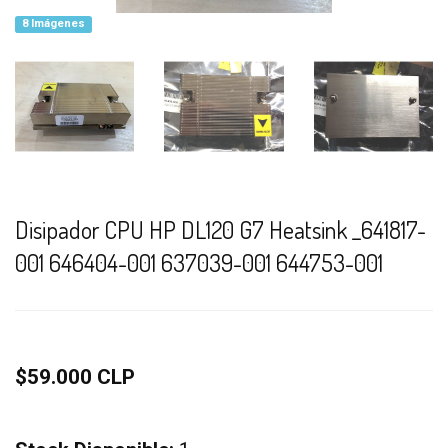
8 Imágenes
Disipador CPU HP DL120 G7 Heatsink _641817-
001 646404-001 637039-001 644753-001
$59.000 CLP