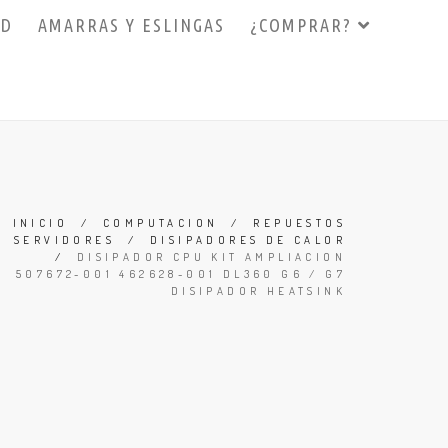
3D
AMARRAS Y ESLINGAS
¿COMPRAR?
INICIO
/
COMPUTACION
/
REPUESTOS
SERVIDORES
/
DISIPADORES DE CALOR
/
DISIPADOR CPU KIT AMPLIACION
507672-001 462628-001 DL360 G6 / G7
DISIPADOR HEATSINK