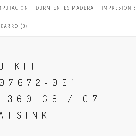
MPUTACION
DURMIENTES MADERA
IMPRESION 
CARRO (0)
U KIT
07672-001
L360 G6 / G7
ATSINK