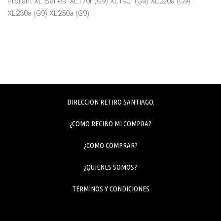
Proliant XL Series: XL170r (G9) XL190r (G9) XL220a (G9)
XL230a (G9) XL250a (G9)
DIRECCION RETIRO SANTIAGO.
¿COMO RECIBO MI COMPRA?
¿COMO COMPRAR?
¿QUIENES SOMOS?
TERMINOS Y CONDICIONES