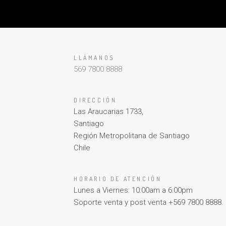
LLÁMANOS
569 7800 8888
DIRECCIÓN
Las Araucarias 1733,
Santiago
Región Metropolitana de Santiago
Chile
HORARIO DE ATENCIÓN
Lunes a Viernes: 10:00am a 6:00pm
Soporte venta y post venta +569 7800 8888.