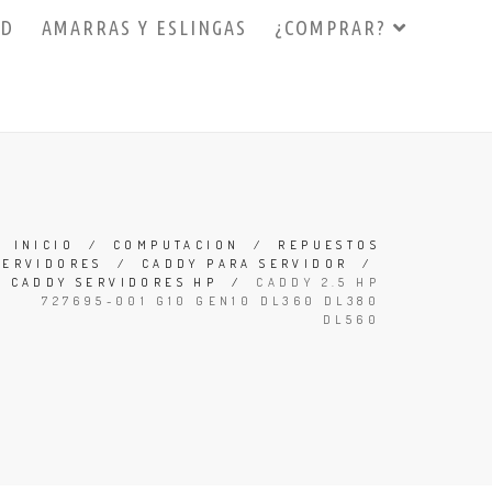
3D
AMARRAS Y ESLINGAS
¿COMPRAR?
INICIO
/
COMPUTACION
/
REPUESTOS
SERVIDORES
/
CADDY PARA SERVIDOR
/
CADDY SERVIDORES HP
/
CADDY 2.5 HP
727695-001 G10 GEN10 DL360 DL380
DL560