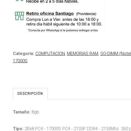
Categoría:
COMPUTACION
,
MEMORIAS RAM
,
SO-DIMM (Note
17000S
DESCRIPCIÓN
Tamaño:
8gb
Tipo:
2Rx8 PC4 - 17000S PC4 - 2133P DDR4 - 2133Mhz 260 p