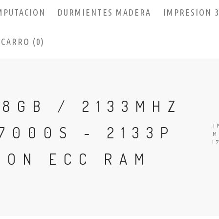
MPUTACION
DURMIENTES MADERA
IMPRESION 
CARRO (0)
8GB / 2133MHZ
I
7000S - 2133P
M
1
NON ECC RAM