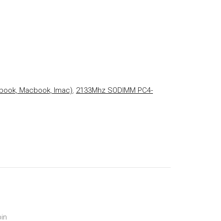
book, Macbook, Imac)
,
2133Mhz SODIMM PC4-
in