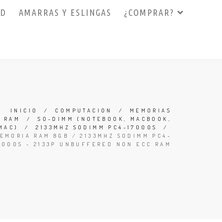
3D
AMARRAS Y ESLINGAS
¿COMPRAR?
INICIO
/
COMPUTACION
/
MEMORIAS
RAM
/
SO-DIMM (NOTEBOOK, MACBOOK,
MAC)
/
2133MHZ SODIMM PC4-17000S
/
EMORIA RAM 8GB / 2133MHZ SODIMM PC4-
7000S - 2133P UNBUFFERED NON ECC RAM