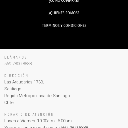
¿COMO COMPRAR?
¿QUIENES SOMOS?
TERMINOS Y CONDICIONES
LLÁMANOS
569 7800 8888
DIRECCIÓN
Las Araucarias 1733,
Santiago
Región Metropolitana de Santiago
Chile
HORARIO DE ATENCIÓN
Lunes a Viernes: 10:00am a 6:00pm
Soporte venta y post venta +569 7800 8888.