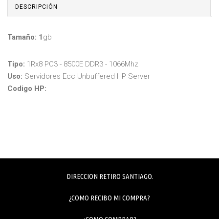
DESCRIPCIÓN
Tamaño: 1
gb
Tipo:
1Rx8 PC3 - 8500E DDR3 - 1066Mhz
Uso:
Servidores Ecc Unbuffered HP Server
Codigo HP:
DIRECCION RETIRO SANTIAGO.
¿COMO RECIBO MI COMPRA?