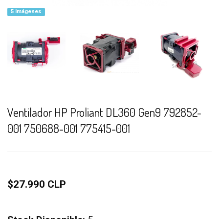
5 Imágenes
Ventilador HP Proliant DL360 Gen9 792852-
001 750688-001 775415-001
$27.990 CLP