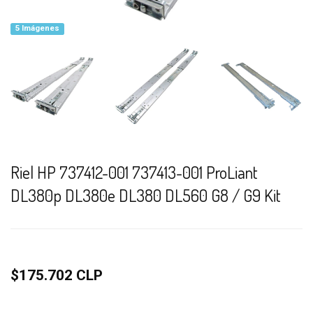
5 Imágenes
Riel HP 737412-001 737413-001 ProLiant
DL380p DL380e DL380 DL560 G8 / G9 Kit
$175.702 CLP