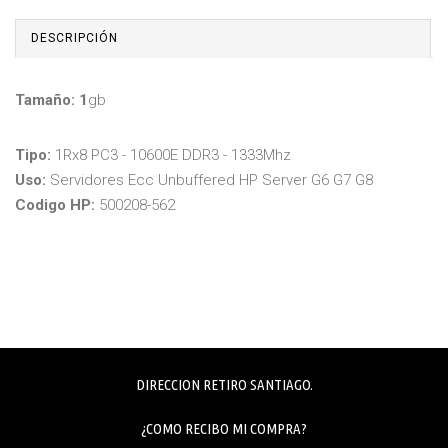
DESCRIPCIÓN
Tamaño: 1
gb
Tipo:
1Rx8 PC3 - 10600E DDR3 - 1333Mhz
Uso:
Servidores Ecc Unbuffered HP Server G6 G7 G8
Codigo HP:
500208-562
DIRECCION RETIRO SANTIAGO.
¿COMO RECIBO MI COMPRA?