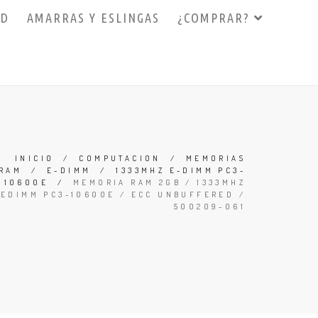
3D
AMARRAS Y ESLINGAS
¿COMPRAR?
INICIO
/
COMPUTACION
/
MEMORIAS
RAM
/
E-DIMM
/
1333MHZ E-DIMM PC3-
10600E
/
MEMORIA RAM 2GB / 1333MHZ
EDIMM PC3-10600E / ECC UNBUFFERED /
500209-061