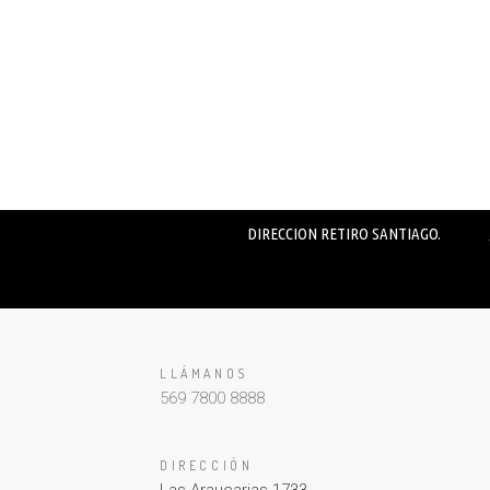
DIRECCION RETIRO SANTIAGO.
LLÁMANOS
569 7800 8888
DIRECCIÓN
Las Araucarias 1733,