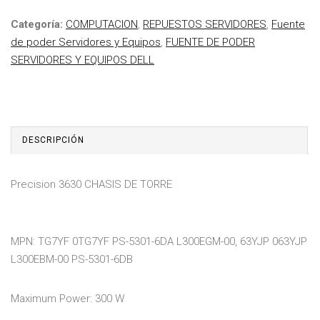
Categoría:
COMPUTACION
,
REPUESTOS SERVIDORES
,
Fuente
de poder Servidores y Equipos
,
FUENTE DE PODER
SERVIDORES Y EQUIPOS DELL
DESCRIPCIÓN
Precision 3630 CHASIS DE TORRE
MPN: TG7YF 0TG7YF PS-5301-6DA L300EGM-00, 63YJP 063YJP
L300EBM-00 PS-5301-6DB
Maximum Power: 300 W