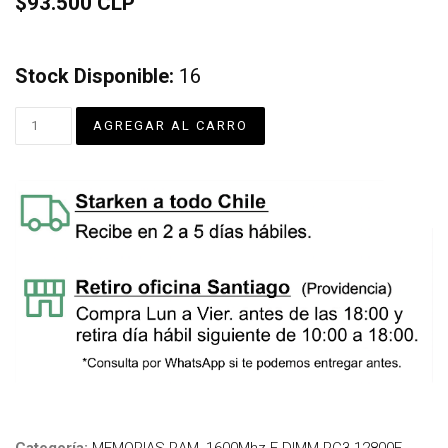
$93.500 CLP
Stock Disponible:
16
Categoría:
MEMORIAS RAM
,
1600Mhz E-DIMM PC3-12800E