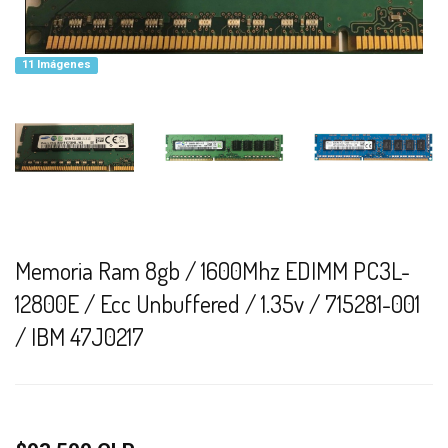
11 Imágenes
Memoria Ram 8gb / 1600Mhz EDIMM PC3L-
12800E / Ecc Unbuffered / 1.35v / 715281-001
/ IBM 47J0217