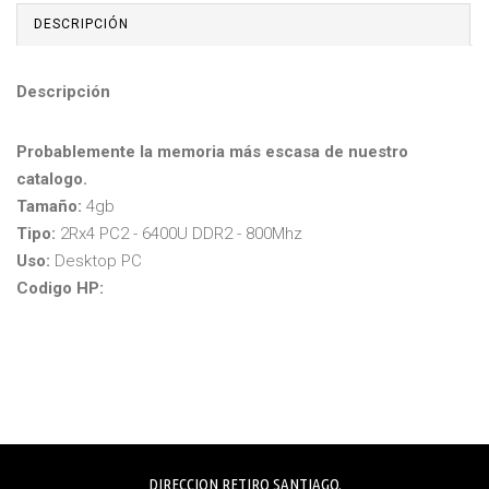
DESCRIPCIÓN
Descripción
Probablemente la memoria más escasa de nuestro
catalogo.
Tamaño:
4gb
Tipo:
2Rx4 PC2 - 6400U DDR2 - 800Mhz
Uso:
Desktop PC
Codigo HP:
DIRECCION RETIRO SANTIAGO.