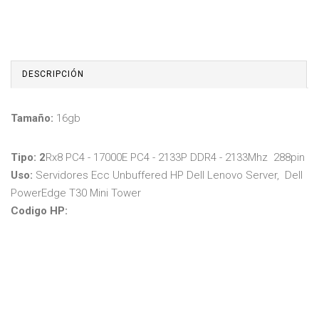
DESCRIPCIÓN
Tamaño:
16gb
Tipo: 2
Rx8 PC4 - 17000E PC4 - 2133P DDR4 - 2133Mhz 288pin
Uso:
Servidores Ecc Unbuffered HP Dell Lenovo Server, Dell
PowerEdge T30 Mini Tower
C
odigo HP: