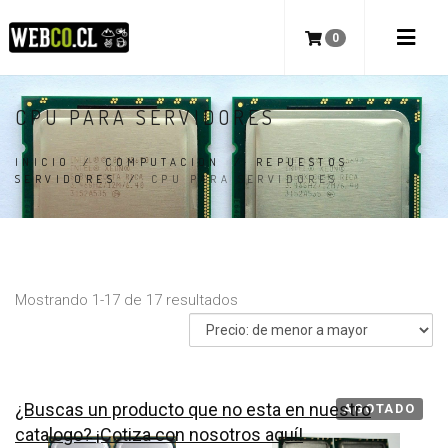
0
CPU PARA SERVIDORES
INICIO
/
COMPUTACION
/
REPUESTOS
SERVIDORES
/
CPU PARA SERVIDORES
Mostrando 1-17 de 17 resultados
¿Buscas un producto que no esta en nuestro
AGOTADO
catalogo? ¡Cotiza con nosotros aquí!