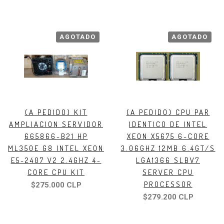
AGOTADO
AGOTADO
(A PEDIDO) KIT
(A PEDIDO) CPU PAR
AMPLIACION SERVIDOR
IDENTICO DE INTEL
665866-B21 HP
XEON X5675 6-CORE
ML350E G8 INTEL XEON
3.06GHZ 12MB 6.4GT/S
E5-2407 V2 2.4GHZ 4-
LGA1366 SLBV7
CORE CPU KIT
SERVER CPU
PROCESSOR
$275.000 CLP
$279.200 CLP