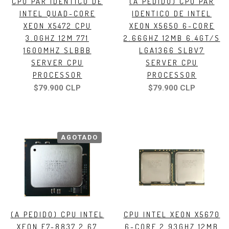
CPU PAR IDENTICO DE
(A PEDIDO) CPU PAR
INTEL QUAD-CORE
IDENTICO DE INTEL
XEON X5472 CPU
XEON X5650 6-CORE
3.0GHZ 12M 771
2.66GHZ 12MB 6.4GT/S
1600MHZ SLBBB
LGA1366 SLBV7
SERVER CPU
SERVER CPU
PROCESSOR
PROCESSOR
$79.900 CLP
$79.900 CLP
AGOTADO
(A PEDIDO) CPU INTEL
CPU INTEL XEON X5670
XEON E7-8837 2.67
6-CORE 2.93GHZ 12MB