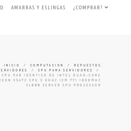
3D
AMARRAS Y ESLINGAS
¿COMPRAR?
INICIO
/
COMPUTACION
/
REPUESTOS
SERVIDORES
/
CPU PARA SERVIDORES
/
CPU PAR IDENTICO DE INTEL QUAD-CORE
XEON X5472 CPU 3.0GHZ 12M 771 1600MHZ
SLBBB SERVER CPU PROCESSOR