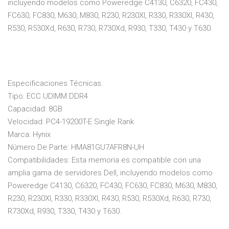
incluyendo modelos como Poweredge C4130, C6320, FC430,
FC630, FC830, M630, M830, R230, R230Xl, R330, R330Xl, R430,
R530, R530Xd, R630, R730, R730Xd, R930, T330, T430 y T630.
Especificaciones Técnicas:
Tipo: ECC UDIMM DDR4
Capacidad: 8GB
Velocidad: PC4-19200T-E Single Rank
Marca: Hynix
Número De Parte: HMA81GU7AFR8N-UH
Compatibilidades: Esta memoria es compatible con una
amplia gama de servidores Dell, incluyendo modelos como
Poweredge C4130, C6320, FC430, FC630, FC830, M630, M830,
R230, R230Xl, R330, R330Xl, R430, R530, R530Xd, R630, R730,
R730Xd, R930, T330, T430 y T630.