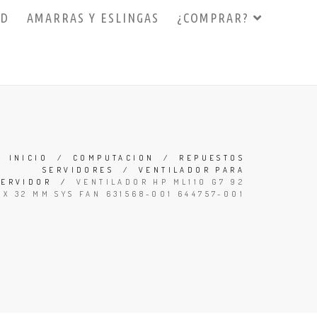
3D
AMARRAS Y ESLINGAS
¿COMPRAR?
INICIO
/
COMPUTACION
/
REPUESTOS
SERVIDORES
/
VENTILADOR PARA
SERVIDOR
/
VENTILADOR HP ML110 G7 92
X 32 MM SYS FAN 631568-001 644757-001