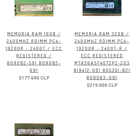
MEMORIA RAM 16GB /
MEMORIA RAM 32GB /
2400MHZ RDIMM PC4-
2400MHZ RDIMM PC4-
19200R - 2400T / ECC
19200R - 2400T-R /
REGISTERED /
ECC REGISTERED
809082-591 809082-
MTA36ASF4G72PZ-2G3
091
819412-001 805351-B21
809083-091
$177.690 CLP
$219.000 CLP