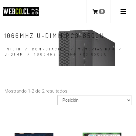
0
1066MHZ U-DIMM PC3-8500U
INICIO
/
COMPUTACION
/
MEMORIAS RAM
/
U-DIMM
/
1066MHZ U-DIMM PC3-8500U
Mostrando 1-2 de 2 resultados