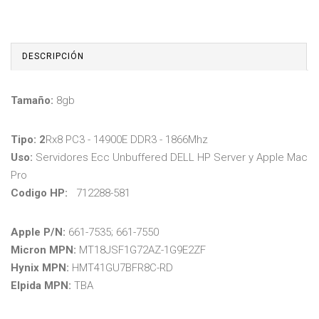
DESCRIPCIÓN
Tamaño:
8gb
Tipo: 2
Rx8 PC3 - 14900E DDR3 - 1866Mhz
Uso:
Servidores Ecc Unbuffered DELL HP Server y Apple Mac
Pro
Codigo HP:
712288-581
Apple P/N:
661-7535; 661-7550
Micron MPN:
MT18JSF1G72AZ-1G9E2ZF
Hynix MPN:
HMT41GU7BFR8C-RD
Elpida MPN:
TBA