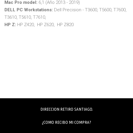
Mac Pro model:
6,1 (Año 2013 - 2019)
DELL PC Workstations:
Dell Precision - T3600, T5600, T7600,
T3610, T5610, T7610,
HP Z:
HP Z420, HP Z620, HP Z820
DIRECCION RETIRO SANTIAGO.
¿COMO RECIBO MI COMPRA?