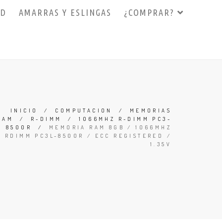
3D
AMARRAS Y ESLINGAS
¿COMPRAR?
INICIO
/
COMPUTACION
/
MEMORIAS
RAM
/
R-DIMM
/
1066MHZ R-DIMM PC3-
8500R
/
MEMORIA RAM 8GB / 1066MHZ
RDIMM PC3L-8500R / ECC REGISTERED /
1.35V