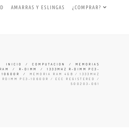
3D
AMARRAS Y ESLINGAS
¿COMPRAR?
INICIO
/
COMPUTACION
/
MEMORIAS
RAM
/
R-DIMM
/
1333MHZ R-DIMM PC3-
10600R
/
MEMORIA RAM 4GB / 1333MHZ
RDIMM PC3-10600R / ECC REGISTERED /
500203-061