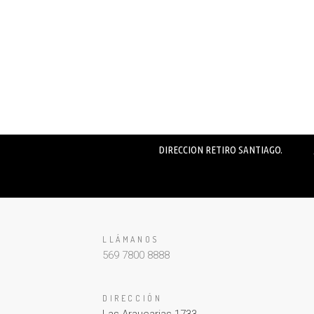
DIRECCION RETIRO SANTIAGO.
LLÁMANOS
569 7800 8888
DIRECCIÓN
Las Araucarias 1733,