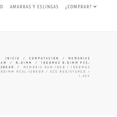
3D
AMARRAS Y ESLINGAS
¿COMPRAR?
INICIO
/
COMPUTACION
/
MEMORIAS
RAM
/
R-DIMM
/
1600MHZ R-DIMM PC3-
12800R
/
MEMORIA RAM 16GB / 1600MHZ
RDIMM PC3L-12800R / ECC REGISTERED /
1.35V