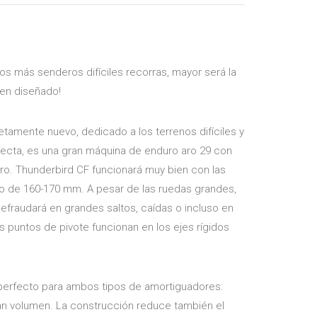
tos más senderos difíciles recorras, mayor será la
ien diseñado!
amente nuevo, dedicado a los terrenos difíciles y
rfecta, es una gran máquina de enduro aro 29 con
ro. Thunderbird CF funcionará muy bien con las
do de 160-170 mm. A pesar de las ruedas grandes,
efraudará en grandes saltos, caídas o incluso en
s puntos de pivote funcionan en los ejes rígidos
 perfecto para ambos tipos de amortiguadores:
an volumen. La construcción reduce también el