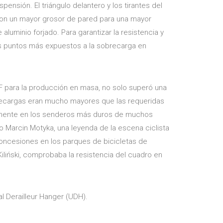
ensión. El triángulo delantero y los tirantes del
con un mayor grosor de pared para una mayor
aluminio forjado. Para garantizar la resistencia y
los puntos más expuestos a la sobrecarga en
F para la producción en masa, no solo superó una
recargas eran mucho mayores que las requeridas
tamente en los senderos más duros de muchos
o Marcin Motyka, una leyenda de la escena ciclista
 concesiones en los parques de bicicletas de
Kiliński, comprobaba la resistencia del cuadro en
 Derailleur Hanger (UDH).