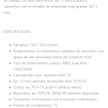
se trabaja con una transmisión de 12 velocidades y
cassettes con el tamaño de engranaje más grande 50T o
más.
ESPECIFICACIÓN
Tamaños: 135 / 142 x12mm
Rodamientos: 4 rodamientos sellados de precisión con
grasa de alta densidad, sellos de contacto total
Tipo de rodamientos: cuerpo: 6902, buje libre:
15267/6902
Carcasa del cubo: aluminio 6061-T6
Eje: 15 mm, aluminio anodizado duro 7075-T6
Conos: alu 7075-T6, push-in (ambos lados)
Maza libre: alu 7075-T6; SRAM XD también disponible
Trinquetes: 6 trinquetes con 6 resortes individuales
Puntos de compromiso: 72