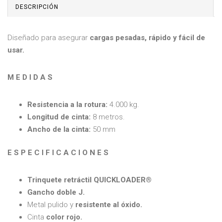
DESCRIPCIÓN
Diseñado para asegurar
cargas pesadas, rápido y fácil de
usar.
M E D I D A S
Resistencia a la rotura:
4.000 kg.
Longitud de cinta:
8 metros.
Ancho de la cinta:
50 mm
E S P E C I F I C A C I O N E S
Trinquete retráctil QUICKLOADER®
Gancho doble J.
Metal pulido y
resistente al óxido.
Cinta
color rojo.