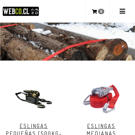
0
ESLINGAS
INICIO
/
AMARRAS Y ESLINGAS
/
ESLINGAS
ESLINGAS
ESLINGAS
PEQUEÑAS [500KG-
MEDIANAS