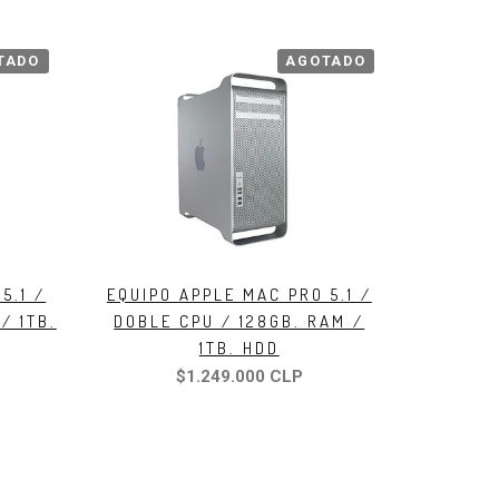
TADO
AGOTADO
5.1 /
EQUIPO APPLE MAC PRO 5.1 /
/ 1TB.
DOBLE CPU / 128GB. RAM /
1TB. HDD
$1.249.000 CLP