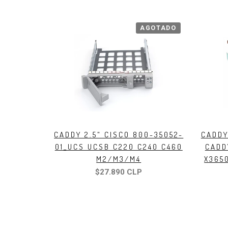
AGOTADO
CADDY 2.5" CISCO 800-35052-
CADDY
01_UCS UCSB C220 C240 C460
CADD
M2/M3/M4
X365
$27.890 CLP