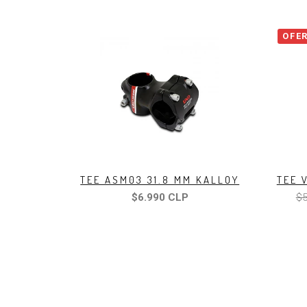
OFE
TEE ASM03 31.8 MM KALLOY
TEE 
$6.990 CLP
$5