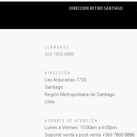
DIRECCION RETIRO SANTIAGO.
LLÁMANOS
569 7800 8888
DIRECCIÓN
Las Araucarias 1733,
Santiago
Región Metropolitana de Santiago
Chile
HORARIO DE ATENCIÓN
Lunes a Viernes: 10:00am a 6:00pm
Soporte venta y post venta +569 7800 8888.