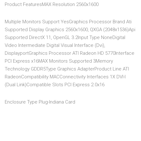
Product FeaturesMAX Resolution 2560x1600
Multiple Monitors Support YesGraphics Processor Brand Ati
Supported Display Graphics 2560x1600, QXGA (2048x1536)Api
Supported DirectX 11, OpenGL 3.2Input Type NoneDigital
Video Intermediate Digital Visual Interface (Dvi),
DisplayportGraphics Processor ATI Radeon HD 5770Interface
PCI Express x16MAX Monitors Supported 3Memory
Technology GDDR5Type Graphics AdapterProduct Line ATI
RadeonCompatibility MACConnectivity Interfaces 1X DVI-I
(Dual Link)Compatible Slots PCI Express 2.0x16
Enclosure Type Plug-Indiana Card