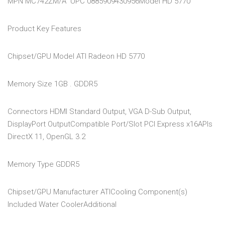
MPN MC742ZM/A UPC 0885909430956Model HD 5770
Product Key Features
Chipset/GPU Model ATI Radeon HD 5770
Memory Size 1GB . GDDR5
Connectors HDMI Standard Output, VGA D-Sub Output,
DisplayPort OutputCompatible Port/Slot PCI Express x16APIs
DirectX 11, OpenGL 3.2
Memory Type GDDR5
Chipset/GPU Manufacturer ATICooling Component(s)
Included Water CoolerAdditional