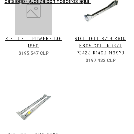
catalogo? ¡Cotiza con nosotros aquí!
RIEL DELL POWEREDGE
RIEL DELL R710 R610
1950
R805 COD: N937J
P242J R146J M997J
$195.547 CLP
$197.432 CLP