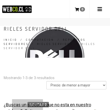
0
RIELES SERVIDOR DELL
INICIO
/
COMPUTACION
/
REPUESTOS
SERVIDORES
/
RIELES SERVIDOR
/
RIELES
SERVIDOR DELL
Mostrando 1-3 de 3 resultados
¿Buscas un producto que no esta en nuestro
AGOTADO