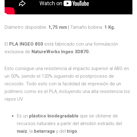
Diámetro disponible:
1,75 mm |
Tamaño bobina:
1 Kg.
El
PLA INGEO 850
está fabricado con una formulación
exclusiva de
NatureWorks
Ingeo 3D870.
Esto consigue una resistencia al impacto superior al ABS en
un 50%, siendo el 120% siguiendo el postproceso de
recocido. Todo esto con la facilidad de impresión de un
polímero como es el PLA, incluyendo una alta resistencia los
rayos UV.
Es un
plástico biodegradable
que se obtiene de
recursos naturales a partir del almidón extraído del
maíz
, la
betarraga
y del
trigo
.